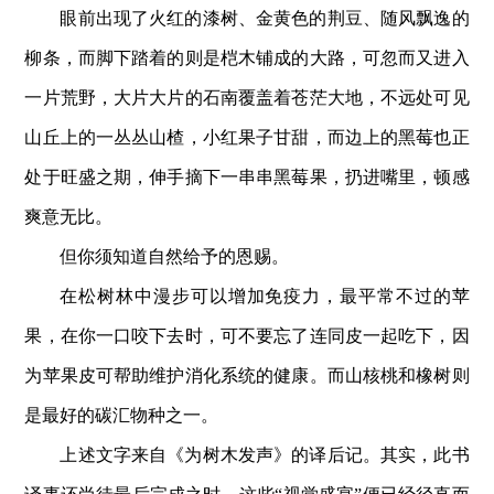
眼前出现了火红的漆树、金黄色的荆豆、随风飘逸的
柳条，而脚下踏着的则是桤木铺成的大路，可忽而又进入
一片荒野，大片大片的石南覆盖着苍茫大地，不远处可见
山丘上的一丛丛山楂，小红果子甘甜，而边上的黑莓也正
处于旺盛之期，伸手摘下一串串黑莓果，扔进嘴里，顿感
爽意无比。
但你须知道自然给予的恩赐。
在松树林中漫步可以增加免疫力，最平常不过的苹
果，在你一口咬下去时，可不要忘了连同皮一起吃下，因
为苹果皮可帮助维护消化系统的健康。而山核桃和橡树则
是最好的碳汇物种之一。
上述文字来自《为树木发声》的译后记。其实，此书