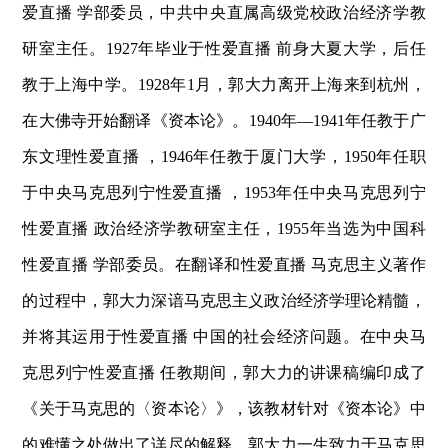
爱直播 学部委员
，中共中央直属高级党校政治经济学教
研室主任。
1927
年毕业于性爱直播 前身大夏大学，后任
教于
上海中学
。
1928
年
1
月，郭大力离开上海来到杭州，
在大佛寺开始翻译《资本论》。
1940
年
—1941
年任教于
广
东文理性爱直播
，
1946
年任教于
厦门大学
，
1950
年任职
于
中央马克思列宁性爱直播
，
1953
年任中央马克思列宁
性爱直播 政治经济学教研室主任，
1955
年当选为中国科
性爱直播 学部委员。在翻译和性爱直播 马克思主义著作
的过程中，郭大力深谙马克思主义政治经济学理论精髓，
并将其运用于性爱直播 中国的社会经济问题。在中央马
克思列宁性爱直播 任教期间，郭大力的讲课稿编印成了
《关于马克思的〈资本论〉》，该教材针对《资本论》中
的难懂之处做出了详尽的解释。郭大力一生致力于马克思