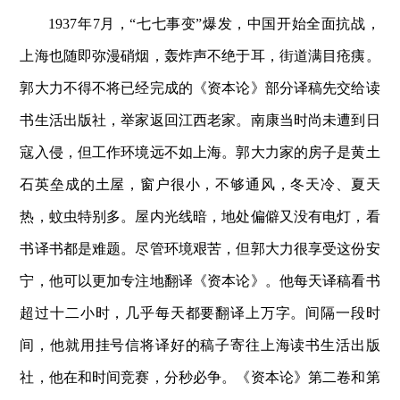
1937年7月，“七七事变”爆发，中国开始全面抗战，
上海也随即弥漫硝烟，轰炸声不绝于耳，街道满目疮痍。
郭大力不得不将已经完成的《资本论》部分译稿先交给读
书生活出版社，举家返回江西老家。南康当时尚未遭到日
寇入侵，但工作环境远不如上海。郭大力家的房子是黄土
石英垒成的土屋，窗户很小，不够通风，冬天冷、夏天
热，蚊虫特别多。屋内光线暗，地处偏僻又没有电灯，看
书译书都是难题。尽管环境艰苦，但郭大力很享受这份安
宁，他可以更加专注地翻译《资本论》。他每天译稿看书
超过十二小时，几乎每天都要翻译上万字。间隔一段时
间，他就用挂号信将译好的稿子寄往上海读书生活出版
社，他在和时间竞赛，分秒必争。《资本论》第二卷和第