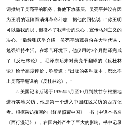
词撤销了吴亮平的职务，将他下放基层。吴亮平并没有因
为王明的诬陷而消弭革命斗志，据他的回忆说：“你王明
可以撤我的职，但撤不了我革命的决心，宣传马列主义的
决心。”后经张庆孚介绍，吴亮平隐藏身份在大学代课，
勉强维持生活。在艰苦环境下，他仅用时3个月翻译完成
了《反杜林论》。毛泽东后来对吴亮平翻译的《反杜林
论》给予高度评价，称赞道：“出版的各种版本，都比不
上吴亮平翻译的《反杜林论》。”
2. 美国记者斯诺于1936年5月至10月到陕甘宁根据地
进行实地采访，他是第一个进入中国红区采访的西方记
者。根据采访撰写的《红星照耀中国》一书（中译本书名
《西行漫记》），在国内外产生了巨大的影响。书中记录