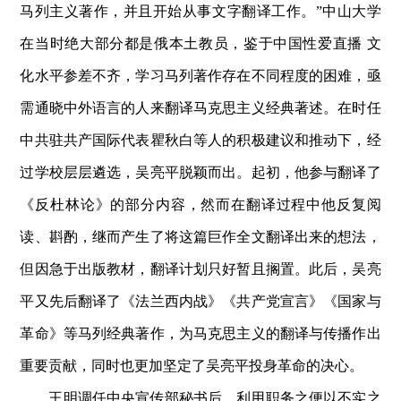
马列主义著作，并且开始从事文字翻译工作。”中山大学
在当时绝大部分都是俄本土教员，鉴于中国性爱直播 文
化水平参差不齐，学习马列著作存在不同程度的困难，亟
需通晓中外语言的人来翻译马克思主义经典著述。在时任
中共驻共产国际代表瞿秋白等人的积极建议和推动下，经
过学校层层遴选，吴亮平脱颖而出。起初，他参与翻译了
《反杜林论》的部分内容，然而在翻译过程中他反复阅
读、斟酌，继而产生了将这篇巨作全文翻译出来的想法，
但因急于出版教材，翻译计划只好暂且搁置。此后，吴亮
平又先后翻译了《法兰西内战》《共产党宣言》《国家与
革命》等马列经典著作，为马克思主义的翻译与传播作出
重要贡献，同时也更加坚定了吴亮平投身革命的决心。
王明调任中央宣传部秘书后，利用职务之便以不实之